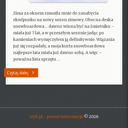
Zima za oknem zmusiła mnie do zanabycia
ekwipunku na nowy sezon zimowy. Obecna deska
snowboardowa… dawno winna być na śmietniku –
miała już 7 lat, a w przeszłym sezonie jadąc po
kamieniach wymęczyłem ją definitywnie. Wiązania
już się rozpadały, a moja kurta snowboardowa
najlepsze lata miała już dawno sobą. A więc –
poważna lista sprzętu …
Czytaj dalej
tryX.pl - pewne informacje
© 2026