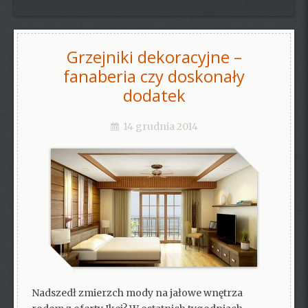
Grzejniki dekoracyjne –
fanaberia czy doskonały
dodatek
14 grudnia 2014
Nadszedł zmierzch mody na jałowe wnętrza