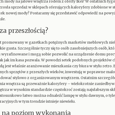
h mody na jałowe wnętrza rodem z oferty Ikei? W ostatnich tyg
osła sprzedaż w sklepach oferujących kaloryfery zdobione w sty
tek nowej mody? Postaramy się przedstawić odpowiedź na powyż
le.
za przeszłością?
 promowany w gazetkach potężnych marketów meblowych nie
ie gusta. Szczególnie tyczy się to osób zasobniejszych osób, któ
wyrafinowane i mogą sobie pozwolić na urządzenie domu precyz
 tak jak im kasa pozwala. W powodzi setek podobnych projektów c
dą jest właśnie aranżowanie mieszkania czy biura w stylu retro.
ych sprzętów z przeszłych wieków, inwestują w poprawne malo
dować stylowo z organizowanym wnętrzem. Ostatnim szczegó
ia wnętrza są przeważnie kaloryfery – wielokrotnie zaniedbyw
trza w wysokim standardzie częstokroć zostają najsłabszym sk
e stosunkowo łatwo można odnaleźć lampę w stylu dawnym, o ty
acyjnych w tym trendzie istnieje niewielu.
 na poziom wykonania