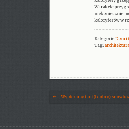
kaloryfery grzej
W trakcie przyg
niekoniecznie m
kaloryferów w rza
Kategorie
Dom i
Tagi
architektur
Wybieramy tani (i dobry) snowbo