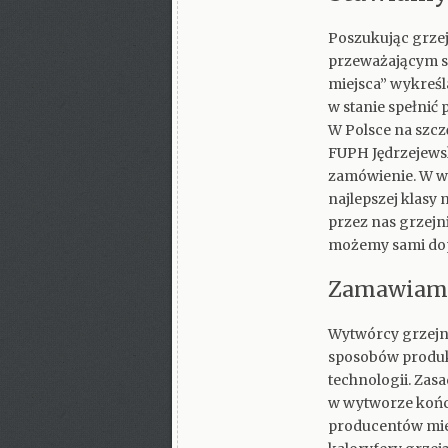
Poszukując grzej
przeważającym st
miejsca” wykreśl
w stanie spełni
W Polsce na szcz
FUPH Jędrzejews
zamówienie. W w
najlepszej klasy
przez nas grzejn
możemy sami dop
Zamawiamy 
Wytwórcy grzejni
sposobów produkc
technologii. Za
w wytworze końco
producentów mied