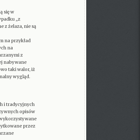
ą się w
ypadku „z
e z żelaza, nie są
ym na przykład
ych na
arzanymi z
rej nabywane
o taki walor, iż
nalny wygląd.
 i tradycyjnych
uzywnych opisów
t wykorzystywane
użytkowane przez
arzane