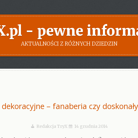
X.pl - pewne inform
AKTUALNOŚCI Z RÓŻNYCH DZIEDZIN
i dekoracyjne – fanaberia czy doskonał
Redakcja TryX
14 grudnia 2014