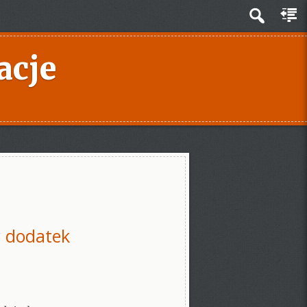
acje
y dodatek