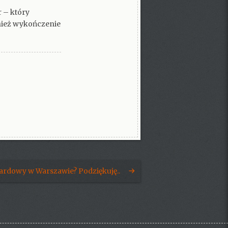
 – który
nież wykończenie
rdowy w Warszawie? Podziękuję..