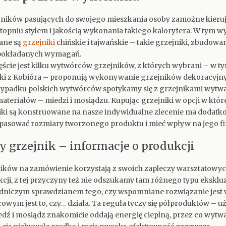
ników pasujących do swojego mieszkania osoby zamożne kieruj
opniu stylem i jakością wykonania takiego kaloryfera. W tym w
ane są
grzejniki
chińskie i tajwańskie – takie grzejniki, zbudowan
ć pokładanych wymagań.
ęście jest kilku wytwórców grzejników, z których wybrani – w t
ki z Kobióra – proponują wykonywanie grzejników dekoracyjn
ypadku polskich wytwórców spotykamy się z grzejnikami wytw
 materiałów – miedzi i mosiądzu. Kupując grzejniki w opcji w któ
iki są konstruowane na nasze indywidualne zlecenie ma dodatkow
asować rozmiary tworzonego produktu i mieć wpływ na jego fi
grzejnik – informacje o produkcji
ków na zamówienie korzystają z swoich zapleczy warsztatowych
ji, z tej przyczyny też nie odszukamy tam różnego typu ekskl
sadniczym sprawdzianem tego, czy wspomniane rozwiązanie jes
wym jest to, czy… działa. Ta reguła tyczy się półproduktów – 
ź i mosiądz znakomicie oddają energię cieplną, przez co wytw