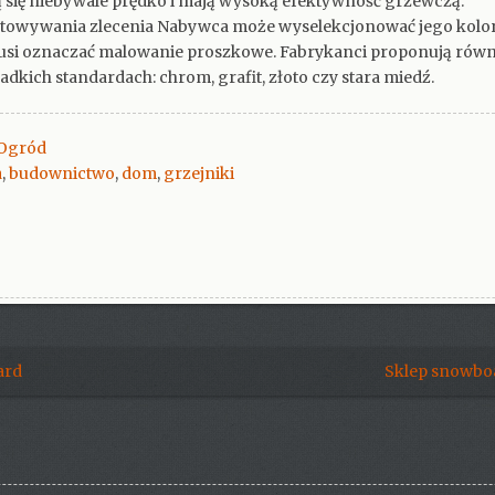
ą się niebywale prędko i mają wysoką efektywność grzewczą.
otowywania zlecenia Nabywca może wyselekcjonować jego kolor
usi oznaczać malowanie proszkowe. Fabrykanci proponują rów
dkich standardach: chrom, grafit, złoto czy stara miedź.
 Ogród
a
,
budownictwo
,
dom
,
grzejniki
ard
Sklep snowboa