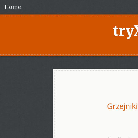
Home
try
Grzejnik