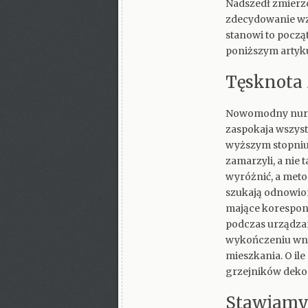
Nadszedł zmierzc
zdecydowanie wzr
stanowi to począ
poniższym artyku
Tęsknota 
Nowomodny nurt
zaspokaja wszystk
wyższym stopniu 
zamarzyli, a nie
wyróżnić, a meto
szukają odnowion
mające korespon
podczas urządzan
wykończeniu wnę
mieszkania. O il
grzejników dekor
Stawiamy