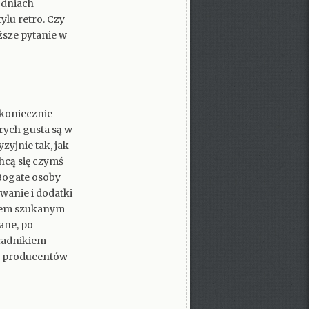
odniach
lu retro. Czy
sze pytanie w
koniecznie
rych gusta są w
yjnie tak, jak
hcą się czymś
 Bogate osoby
wanie i dodatki
łem szukanym
ane, po
ładnikiem
le producentów